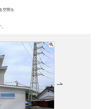
る空間を
す。