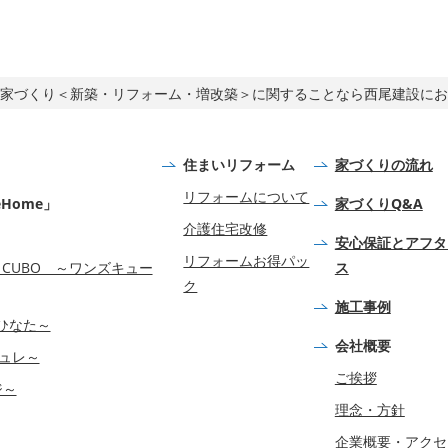
家づくり＜新築・リフォーム・増改築＞に関することなら西尾建設にお
住まいリフォーム
家づくりの流れ
リフォームについて
eHome」
家づくりQ&A
介護住宅改修
安心保証とアフタ
リフォームお得パッ
S CUBO ～ワンズキュー
ス
ク
施工事例
ひなた～
会社概要
チュレ～
ご挨拶
ジ～
理念・方針
企業概要・アクセ