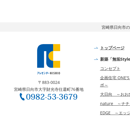
宮崎県日向市の
トップページ
新築「無垢Styl
コンセプト
企画住宅 ONE'
〒883-0024
ボ～
宮崎県日向市大字財光寺往還町76番地
大日向 ～おお
nature ～ナ
EDGE ～エッ