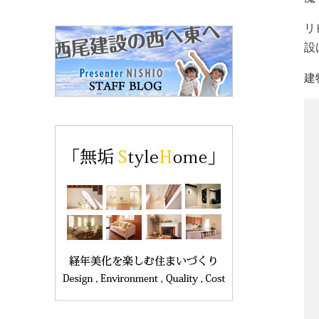
リ
設
建