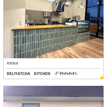
詳しく見る
商業建築
DELIYATCHA KITCHEN -ﾃﾞﾘﾔｯﾁｬｷｯﾁﾝ-