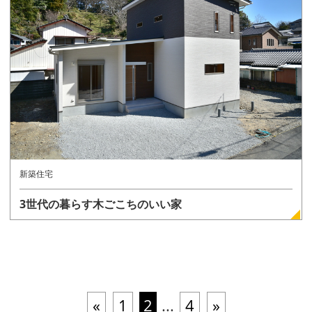
新築住宅
3世代の暮らす木ごこちのいい家
«
1
2
...
4
»